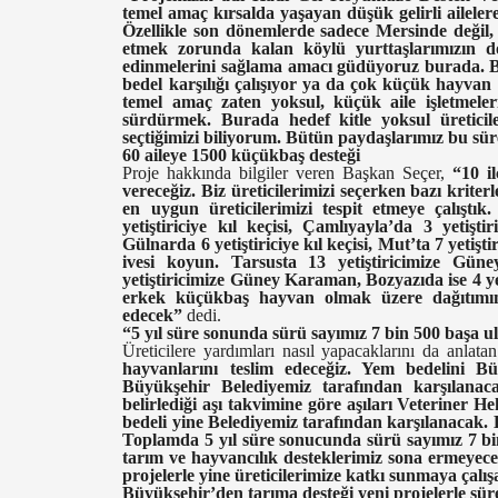
temel amaç kırsalda yaşayan düşük gelirli ailel
Özellikle son dönemlerde sadece Mersinde deği
etmek zorunda kalan köylü yurttaşlarımızın d
edinmelerini sağlama amacı güdüyoruz burada. Bi
bedel karşılığı çalışıyor ya da çok küçük hayvan
temel amaç zaten yoksul, küçük aile işletmele
sürdürmek. Burada hedef kitle yoksul üreticiler
seçtiğimizi biliyorum. Bütün paydaşlarımız bu süre
60 aileye 1500 küçükbaş desteği
Proje hakkında bilgiler veren Başkan Seçer,
“10 i
vereceğiz. Biz üreticilerimizi seçerken bazı krite
en uygun üreticilerimizi tespit etmeye çalıştık
yetiştiriciye kıl keçisi, Çamlıyayla’da 3 yetiş
Gülnarda 6 yetiştiriciye kıl keçisi, Mut’ta 7 yetiştir
ivesi koyun. Tarsusta 13 yetiştiricimize Güne
yetiştiricimize Güney Karaman, Bozyazıda ise 4 yet
erkek küçükbaş hayvan olmak üzere dağıtımımı
edecek”
dedi.
“5 yıl süre sonunda sürü sayımız 7 bin 500 başa u
Üreticilere yardımları nasıl yapacaklarını da anlata
hayvanlarını teslim edeceğiz. Yem bedelini Bü
Büyükşehir Belediyemiz tarafından karşılanaca
belirlediği aşı takvimine göre aşıları Veteriner H
bedeli yine Belediyemiz tarafından karşılanacak. 
Toplamda 5 yıl süre sonucunda sürü sayımız 7 bin
tarım ve hayvancılık desteklerimiz sona ermeyecek
projelerle yine üreticilerimize katkı sunmaya çalı
Büyükşehir’den tarıma desteği yeni projelerle sür