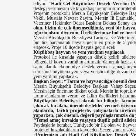
ediyor.
“Hadi Gel Köyümüze Destek Verelim Pro
desteği verilmesini ve küçükbaş üretimin sürdürülebili
Projenin protokolü Mersin Büyükşehir Belediye Ba
Vekili Mustafa Nevzat Zayim, Mersin İli Damızlık 
Veteriner Hekimler Odası Başkanı Bektaş Şenay ar
olan, bizim de çok önemsediğimiz, yeni bir hayva
uğurlu olsun diyorum. Üreticilerimize bol ve bere
Mersin Büyükşehir Belediyesi Tarımsal ve Veteriner 
bin lira harcanarak hayata geçirilen proje ile 5 yı
erişecek. Proje 10 ilçede hayata geçirilecek.
Küçükbaş hayvan ve yem yardımı yapılacak
Protokol ile kırsalda yaşayan düşük gelirli ailel
bölgedeki koyun varlığını artırmak, damızlık fazlası ol
satın alarak ekonomiye destek vermek amaçlanıyo
sürüsünü büyütemeyen veya yetiştiriciliğe devam ed
yem yardımı yapılacak.
Başkan Seçer: “Tarım ve hayvancılığa önemli dest
Mersin Büyükşehir Belediye Başkanı Vahap Seçer,
Mersin için önemine dikkat çekti. Mersin’in toprak v
tarım alanlarının verim ve iklim özellikleri bakı
Büyükşehir Belediyesi olarak bu bilinçle, tar
çıkarak bu alana önemli destekler vermek istiyor
alanlarda, farklı projelerle, çalışmalarla üretic
yaparken, çok önemli, değerli paydaşlarımızla da 
“Temel amaç kırsalda yaşayan düşük gelirli ailel
Paydaşlarla beraber, Türkiyede bir ilk olan ve hayvan
protokol imzaladıklarını kaydeden Seçer, şunları söyle
“Projemizin adı Hadi Gel Köyümüze Destek Vere