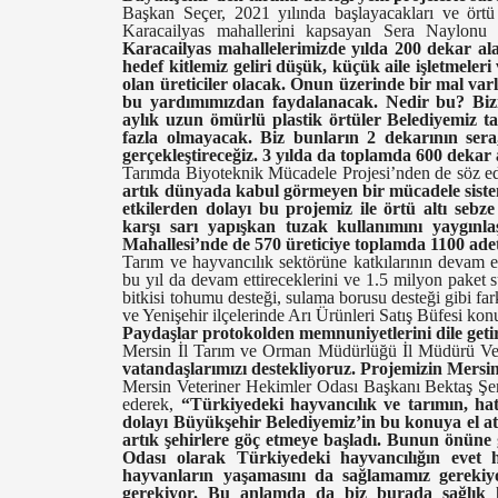
Başkan Seçer, 2021 yılında başlayacakları ve örtü a
Karacailyas mahallerini kapsayan Sera Naylonu
Karacailyas mahallelerimizde yılda 200 dekar al
hedef kitlemiz geliri düşük, küçük aile işletmele
olan üreticiler olacak. Onun üzerinde bir mal var
bu yardımımızdan faydalanacak. Nedir bu? Bizim
aylık uzun ömürlü plastik örtüler Belediyemiz ta
fazla olmayacak. Biz bunların 2 dekarının ser
gerçekleştireceğiz. 3 yılda da toplamda 600 deka
Tarımda Biyoteknik Mücadele Projesi’nden de söz e
artık dünyada kabul görmeyen bir mücadele sistem
etkilerden dolayı bu projemiz ile örtü altı sebze 
karşı sarı yapışkan tuzak kullanımını yaygınla
Mahallesi’nde de 570 üreticiye toplamda 1100 adet
Tarım ve hayvancılık sektörüne katkılarının devam e
bu yıl da devam ettireceklerini ve 1.5 milyon paket 
bitkisi tohumu desteği, sulama borusu desteği gibi fark
ve Yenişehir ilçelerinde Arı Ürünleri Satış Büfesi kon
Paydaşlar protokolden memnuniyetlerini dile geti
Mersin İl Tarım ve Orman Müdürlüğü İl Müdürü Ve
vatandaşlarımızı destekliyoruz. Projemizin Mersin
Mersin Veteriner Hekimler Odası Başkanı Bektaş Şen
ederek,
“Türkiyedeki hayvancılık ve tarımın, h
dolayı Büyükşehir Belediyemiz’in bu konuya el atma
artık şehirlere göç etmeye başladı. Bunun önüne
Odası olarak Türkiyedeki hayvancılığın evet
hayvanların yaşamasını da sağlamamız gerekiyo
gerekiyor. Bu anlamda da biz burada sağlık 