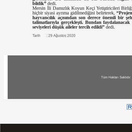
bildik”
dedi.
Mersin İli Damızlık Koyun Keçi Yetiştiricileri Birl
hiçbir siyasi ayrıma gidilmediğini belirterek,
“Projem
hayvancılık açısından son derece önemli bir şeh
talimatlarıyla gerçekleşti. Bundan faydalanacak 
seviyeleri düşük aileler tercih edildi”
dedi.
Tarih : 29 Ağustos 2020
Tüm Hakları Saklıdır. | All Ri