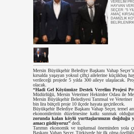
VERELİM PRO
HAYVAN VERİ
SEÇER: “5 Y
AMAÇ KIRSAL
DAMIZLIK KO
BELİRLENİRK
Mersin Büyükşehir Belediye Başkanı Vahap Seçer’i
kırsalda yaşayan yoksul çiftçi ailelerine küçükbaş ha
verileceği projede 5 yılda 300 aileye ulaşılacak. Pr
olacak.
“Hadi Gel Köyümüze Destek Verelim Projesi Pr
Müdürlüğü, Mersin Veteriner Hekimler Odası ile Mersi
Mersin Büyükşehir Belediyesi Tarımsal ve Veteriner 
bin lira bütçeli proje 10 ilçede hayata geçirilecek.
Büyükşehir Belediye Başkanı Vahap Seçer, temel amaç
ekonomilerinin düzelmesine katkı sunmak olduğun
zorunda kalan köylü yurttaşlarımızın doğduğu y
amacı güdüyoruz”
dedi.
Tarımın ekonomik ve toplumsal öneminden yola çı
Başkanı Vahap Seçer, Türkiyede bir ilk olma özelliğ