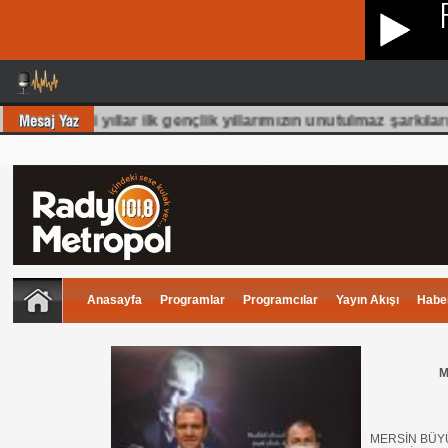
uş 70 Li yıllar ilk gençlik yıllarımızın unutulmaz şarkıları 
Anasayfa
Programlar
Programcılar
Yayın Akışı
Haber
M
MERSİN BÜY