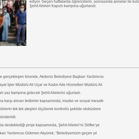
ediyor. Geçen haftalarda öğrencilerin, sonrasında anneler ile kızl
Şehit Aileleri Kapızlı kampına uğurlandı.
e gerçekleşen törende, Akdeniz Belediyesi Başkan Yardımcısı
al İşler Müdürü Ali Uçar ve Kadın Aile Hizmetleri Müdürü Ali
lı yaz kampına gidecek Şehit Ailelerini uğurladı.
na karşı alınan tedbirler kapsamında; maske ve sosyal mesafe
ilelerin tek tek ateşleri ölçülerek kontrollü şekilde otobüslere
önderildi.
a desteklediği proje kapsamında, Şehit Aileleri’ni Silifke’ye
kan Yardımcısı Gökmen Akyürek, “Belediyemizin geçen yıl