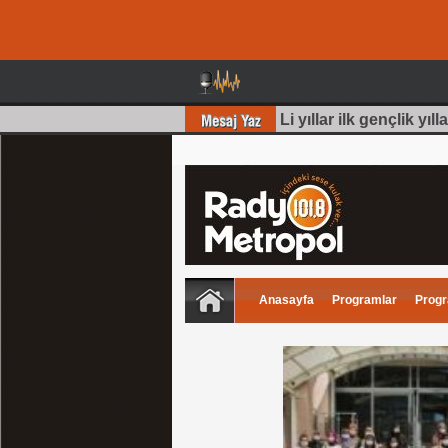
ydın)
, Harika bir bölüm olmuş 70 Li yıllar ilk gençlik yılla
Anasayfa
Programlar
Progr