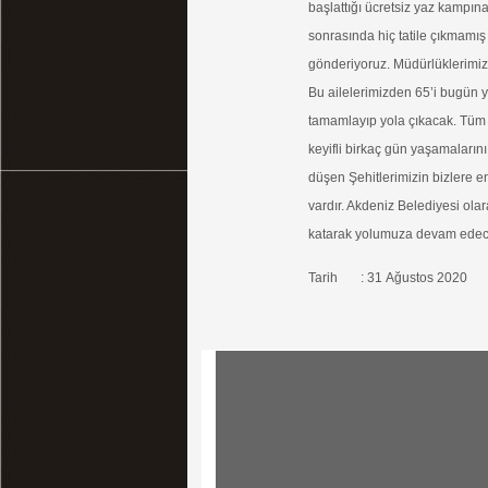
başlattığı ücretsiz yaz kampın
sonrasında hiç tatile çıkmamış 
gönderiyoruz. Müdürlüklerimiz t
Bu ailelerimizden 65’i bugün yo
tamamlayıp yola çıkacak. Tüm Şe
keyifli birkaç gün yaşamaların
düşen Şehitlerimizin bizlere e
vardır. Akdeniz Belediyesi olara
katarak yolumuza devam edece
Tarih : 31 Ağustos 2020
Tüm Hakları Saklı