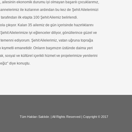
a, ailesinin ekonomik durumu iyi olmayan başarılı çocuklarımız,
annelerimiz ile kızlarının ardından bu kez de Şehit Ailelerimizi
arafından ilk etapta 100 Şehit Ailemiz belirlendi.
la çıkıyor. Kalan 35 ailemiz de gün içerisinde hazırlıklarını
hit Ailelerimize iyi eğlenceler diliyor, gönüllerince güzel ve
ı temenni ediyorum. Şehit Ailelerimiz, vatan uğruna toprağa
n kıymetli emanetidir. Onların başımızın üstünde daima yeri
k, sosyal ve kültürel içerikli hizmet ve projelerimize yenilerini
ğiz” diye konuştu.
dır. | All Rights Reserved | Copyri