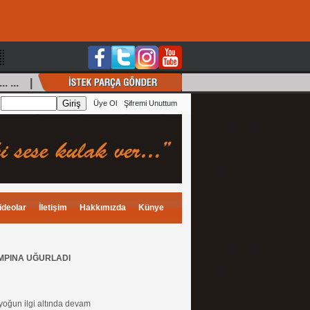
... ... |
Ali Recai
(Ertem)
, İstek: Güzel Seni Çok Özl
:
Üye Ol
Şifremi Unuttum
ideolar
İletişim
Hakkımızda
Künye
AMPINA UĞURLADI
 yoğun ilgi altında devam