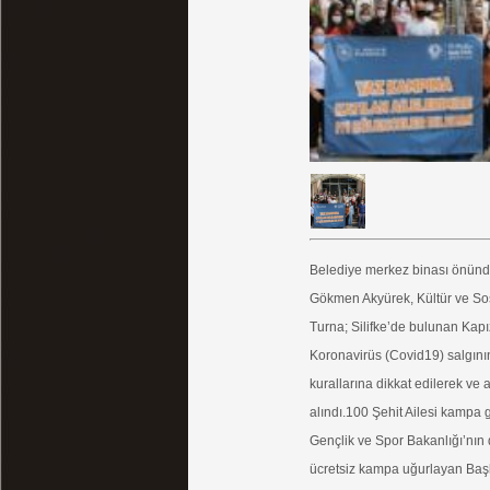
Belediye merkez binası önünd
Gökmen Akyürek, Kültür ve Sosy
Turna; Silifke’de bulunan Kapız
Koronavirüs (Covid19) salgını
kurallarına dikkat edilerek ve a
alındı.100 Şehit Ailesi kampa g
Gençlik ve Spor Bakanlığı’nın d
ücretsiz kampa uğurlayan Baş