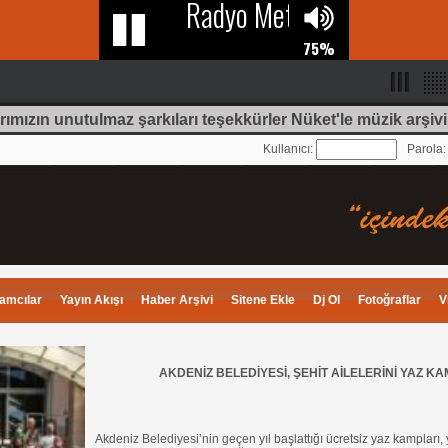
rımızın unutulmaz şarkıları teşekkürler Nüket'le müzik arşivi
Kullanıcı:
Parola
amcılar
Yayın Akışı
Haber Arşivi
Sitene Ekle
Dj Ol
Fotoğraflar
V
AKDENİZ BELEDİYESİ, ŞEHİT AİLELERİNİ YAZ K
Akdeniz Belediyesi’nin geçen yıl başlattığı ücretsiz yaz kampları,