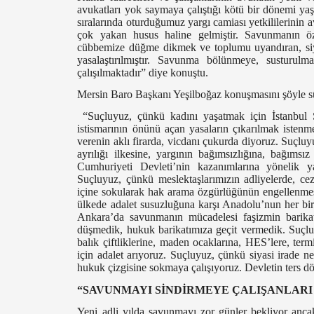
avukatları yok saymaya çalıştığı kötü bir dönemi yaş
sıralarında oturduğumuz yargı camiası yetkililerinin 
çok yakan husus haline gelmiştir. Savunmanın özg
cübbemize düğme dikmek ve toplumu uyandıran, siya
yasalaştırılmıştır. Savunma bölünmeye, susturulm
çalışılmaktadır” diye konuştu.
Mersin Baro Başkanı Yeşilboğaz konuşmasını şöyle s
“Suçluyuz, çünkü kadını yaşatmak için İstanbul S
istismarının önünü açan yasaların çıkarılmak istenm
verenin aklı firarda, vicdanı çukurda diyoruz. Suçl
ayrılığı ilkesine, yargının bağımsızlığına, bağımsı
Cumhuriyeti Devleti’nin kazanımlarına yönelik ya
Suçluyuz, çünkü meslektaşlarımızın adliyelerde, cez
içine sokularak hak arama özgürlüğünün engellenmes
ülkede adalet susuzluğuna karşı Anadolu’nun her bir 
Ankara’da savunmanın mücadelesi faşizmin barikat
düşmedik, hukuk barikatımıza geçit vermedik. Suçlu
balık çiftliklerine, maden ocaklarına, HES’lere, ter
için adalet arıyoruz. Suçluyuz, çünkü siyasi irade n
hukuk çizgisine sokmaya çalışıyoruz. Devletin ters 
“SAVUNMAYI SİNDİRMEYE ÇALIŞANLARI
Yeni adli yılda savunmayı zor günler bekliyor anca