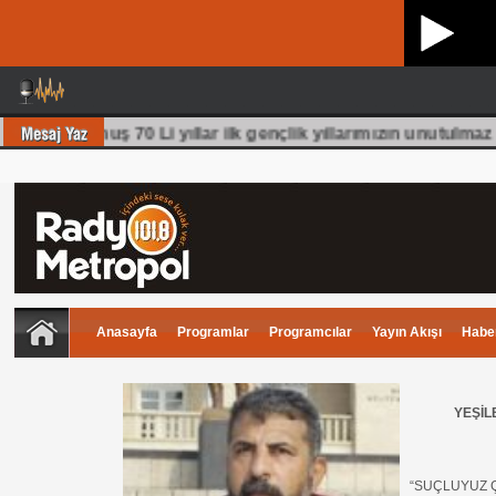
ölüm olmuş 70 Li yıllar ilk gençlik yıllarımızın unutulmaz ş
Anasayfa
Programlar
Programcılar
Yayın Akışı
Haber
YEŞİL
“SUÇLUYUZ ÇÜ