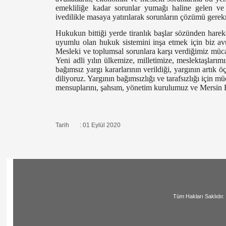
emekliliğe kadar sorunlar yumağı haline gelen v
ivedilikle masaya yatırılarak sorunların çözümü gerek
Hukukun bittiği yerde tiranlık başlar sözünden harek
uyumlu olan hukuk sistemini inşa etmek için biz av
Mesleki ve toplumsal sorunlara karşı verdiğimiz müc
Yeni adli yılın ülkemize, milletimize, meslektaşları
bağımsız yargı kararlarının verildiği, yargının artık 
diliyoruz. Yargının bağımsızlığı ve tarafsızlığı için 
mensuplarını, şahsım, yönetim kurulumuz ve Mersin 
Tarih : 01 Eylül 2020
Tüm Hakları Saklıdır. | All Ri