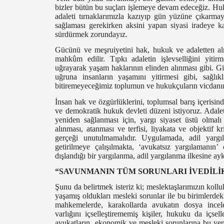
bizler bütün bu suçları işlemeye devam edeceğiz. Hu
adaleti tırnaklarımızla kazıyıp gün yüzüne çıkar
sağlaması gerekirken aksini yapan siyasi iradeye ka
sürdürmek zorundayız.
Gücünü ve meşruiyetini hak, hukuk ve adaletten al
mahkûm edilir. Tıpkı adaletin işlevselliğini yitirm
uğrayarak yaşam haklarının elinden alınması gibi. Gi
uğruna insanların yaşamını yitirmesi gibi, sağlı
bitiremeyeceğimiz toplumun ve hukukçuların vicdanın
İnsan hak ve özgürlüklerini, toplumsal barış içerisi
ve demokratik hukuk devleti düzeni istiyoruz. Adalet
yeniden sağlanması için, yargı siyaset üstü olmalı
alınması, atanması ve terfisi, liyakata ve objektif
gerçeği unutulmamalıdır. Uygulamada, adil yargı
getirilmeye çalışılmakta, ‘avukatsız yargılamanın
dışlandığı bir yargılanma, adil yargılanma ilkesine a
“SAVUNMANIN TÜM SORUNLARI İVEDİLİ
Şunu da belirtmek isteriz ki; meslektaşlarımızın kolluk
yaşamış oldukları mesleki sorunlar ile bu birimlerdeki
mahkemelerde, karakollarda avukatın dosya incel
varlığını içselleştirememiş kişiler, hukuku da içse
avukatların, ekonomik ve mesleki sorunlarına bu yen