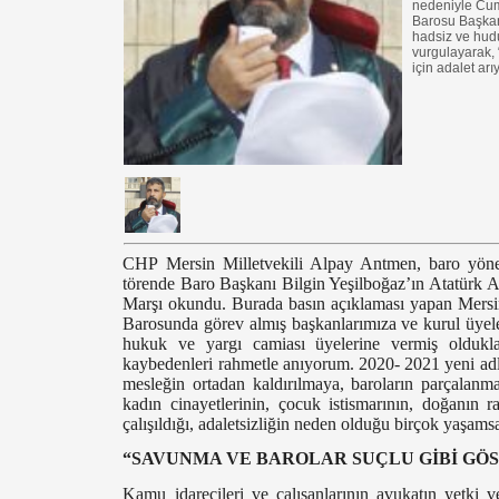
nedeniyle Cum
Barosu Başkan
hadsiz ve hudu
vurgulayarak, 
için adalet ar
CHP Mersin Milletvekili Alpay Antmen, baro yöneti
törende Baro Başkanı Bilgin Yeşilboğaz’ın
Atatürk A
Marşı okundu. Burada
basın açıklaması yapan Mers
Barosunda görev almış başkanlarımıza ve kurul üyel
hukuk ve yargı camiası üyelerine vermiş olduklar
kaybedenleri rahmetle anıyorum. 2020- 2021 yeni adli
mesleğin ortadan kaldırılmaya, baroların parçalanmaya
kadın cinayetlerinin, çocuk istismarının, doğanın r
çalışıldığı, adaletsizliğin neden olduğu birçok yaşams
“SAVUNMA VE BAROLAR SUÇLU GİBİ GÖ
Kamu idarecileri ve çalışanlarının avukatın yetki v