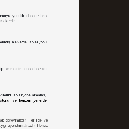
maya yönelik denetimlerin 
kmektedir.
lenmiş alanlarda izolasyonu 
ip sürecinin denetlenmesi 
lerini izolasyona almaları, 
estoran ve benzeri yerlerde 
k görevimizdir. Her ilde ve 
kaygı uyandırmaktadır. Henüz 