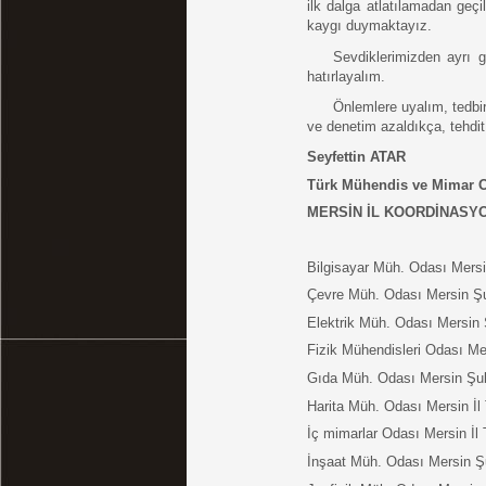
ilk dalga atlatılamadan geçi
kaygı duymaktayız. 
Sevdiklerimizden ayrı g
hatırlayalım. 
Önlemlere uyalım, tedbir
ve denetim azaldıkça, tehdit 
Seyfettin ATAR
Türk Mühendis ve Mimar O
MERSİN İL KOORDİNASY
Bilgisayar Müh. Odası Mersin 
Çevre Müh. Odası Mersin Ş
Elektrik Müh. Odası Mersin
Fizik Mühendisleri Odası Mers
Gıda Müh. Odası Mersin Şu
Harita Müh. Odası Mersin İl T
İç mimarlar Odası Mersin İl T
İnşaat Müh. Odası Mersin Ş