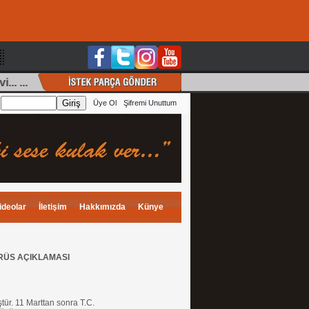
... ... |
Ali Recai
(Ertem)
, İstek: Güzel Seni Çok Özl
:
Üye Ol
Şifremi Unuttum
ideolar
İletişim
Hakkımızda
Künye
RÜS AÇIKLAMASI
ür. 11 Marttan sonra T.C.