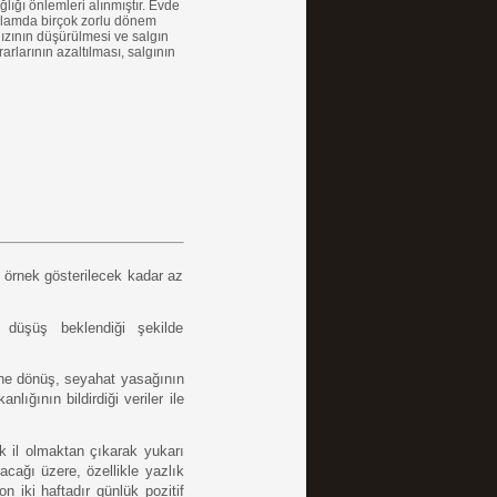
ğlığı önlemleri alınmıştır. Evde
anlamda birçok zorlu dönem
hızının düşürülmesi ve salgın
arlarının azaltılması, salgının
 örnek gösterilecek kadar az 
düşüş beklendiği şekilde 
ine dönüş, seyahat yasağının 
ığının bildirdiği veriler ile 
k il olmaktan çıkarak yukarı 
ağı üzere, özellikle yazlık 
n iki haftadır günlük pozitif 