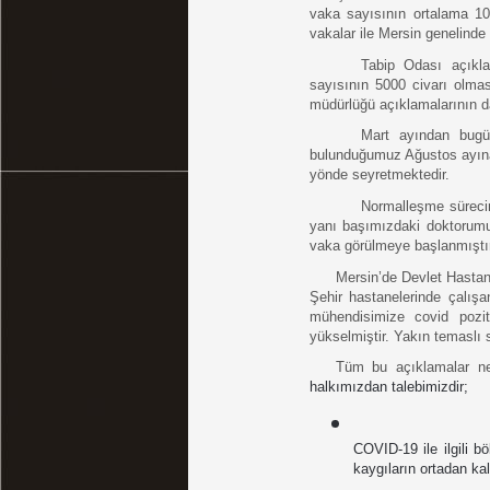
vaka sayısının ortalama 100
vakalar ile Mersin genelinde 
Tabip Odası açıkla
sayısının 5000 civarı olması 
müdürlüğü açıklamalarının da 
Mart ayından bugü
bulunduğumuz Ağustos ayına 
yönde seyretmektedir. 
Normalleşme süreci
yanı başımızdaki doktorumu
vaka görülmeye başlanmıştır
Mersin’de Devlet Hastane
Şehir hastanelerinde çalışa
mühendisimize covid pozit
yükselmiştir. Yakın temaslı 
Tüm bu açıklamalar ne
halkımızdan talebimizdir;
COVID-19 ile ilgili bö
kaygıların ortadan ka