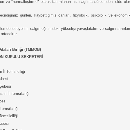
len ve "normalleştirme" olarak tanımlanan hızlı açılma sürecinden, elde olan
eçirdiğimiz günleri, kaybettiğimiz canları, fizyolojik, psikolojik ve ekonom
leri denetleyelim, salgın eğrisindeki yükselişi yavaşlatalım ve salgını sınırla
artacaktır. 
daları Birliği (TMMOB)
ON KURULU SEKRETERİ 
İl Temsilciliği
ubesi
 Şubesi
in İl Temsilciliği 
besi
emsilciliği
emsilciliği 
ubesi