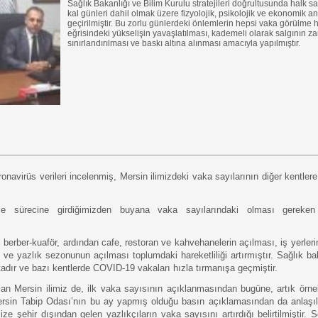
Sağlık Bakanlığı ve Bilim Kurulu stratejileri doğrultusunda halk sa
kal günleri dahil olmak üzere fizyolojik, psikolojik ve ekonomik 
geçirilmiştir. Bu zorlu günlerdeki önlemlerin hepsi vaka görülme 
eğrisindeki yükselişin yavaşlatılması, kademeli olarak salgının zar
sınırlandırılması ve baskı altına alınması amacıyla yapılmıştır.
onavirüs verileri incelenmiş, Mersin ilimizdeki vaka sayılarının diğer kentlere
e sürecine girdiğimizden buyana vaka sayılarındaki olması gereken 
, berber-kuaför, ardından cafe, restoran ve kahvehanelerin açılması, iş yerler
ve yazlık sezonunun açılması toplumdaki hareketliliği artırmıştır. Sağlık bakanl
adır ve bazı kentlerde COVID-19 vakaları hızla tırmanışa geçmiştir.
lan Mersin ilimiz de, ilk vaka sayısının açıklanmasından bugüne, artık örne
sin Tabip Odası’nın bu ay yapmış olduğu basın açıklamasından da anlaşılac
e şehir dışından gelen yazlıkçıların vaka sayısını artırdığı belirtilmiştir. So