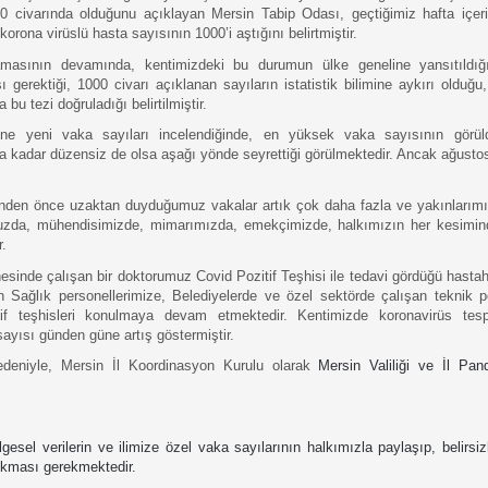
 civarında olduğunu açıklayan Mersin Tabip Odası, geçtiğimiz hafta içeris
korona virüslü hasta sayısının 1000’i aştığını belirtmiştir.
masının devamında, kentimizdeki bu durumun ülke geneline yansıtıldığ
gerektiği, 1000 civarı açıklanan sayıların istatistik bilimine aykırı olduğu, 
bu tezi doğruladığı belirtilmiştir.
ne yeni vaka sayıları incelendiğinde, en yüksek vaka sayısının görül
kadar düzensiz de olsa aşağı yönde seyrettiği görülmektedir. Ancak ağustos 
nden önce uzaktan duyduğumuz vakalar artık çok daha fazla ve yakınlarım
zda, mühendisimizde, mimarımızda, emekçimizde, halkımızın her kesimind
.
sinde çalışan bir doktorumuz Covid Pozitif Teşhisi ile tedavi gördüğü hastah
n Sağlık personellerimize, Belediyelerde ve özel sektörde çalışan teknik p
if teşhisleri konulmaya devam etmektedir. Kentimizde koronavirüs tespi
sayısı günden güne artış göstermiştir. 
deniyle, Mersin İl Koordinasyon Kurulu olarak 
Mersin Valiliği ve İl Pa
lgesel verilerin ve ilimize özel vaka sayılarının halkımızla paylaşıp, belirsizl
lkması gerekmektedir. 