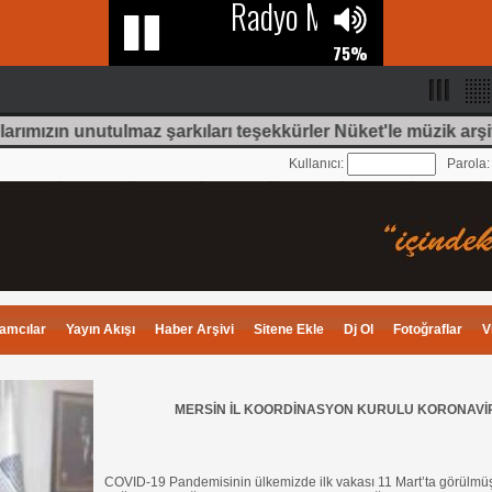
ımızın unutulmaz şarkıları teşekkürler Nüket'le müzik arşivi
Kullanıcı:
Parola
amcılar
Yayın Akışı
Haber Arşivi
Sitene Ekle
Dj Ol
Fotoğraflar
V
MERSİN İL KOORDİNASYON KURULU KORONAVİ
COVID-19 Pandemisinin ülkemizde ilk vakası 11 Mart’ta görülmüşt