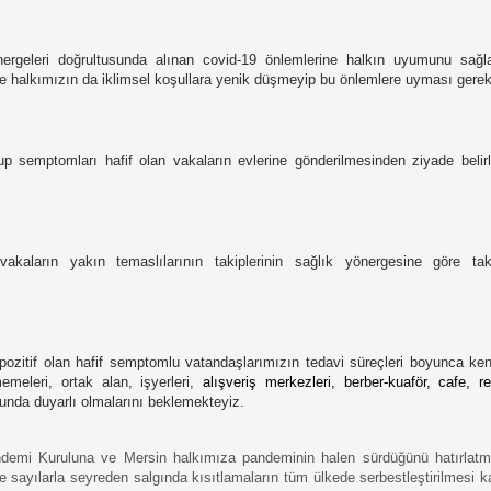
nergeleri doğrultusunda alınan covid-19 önlemlerine halkın uyumunu sağla
ı ve halkımızın da iklimsel koşullara yenik düşmeyip bu önlemlere uyması gere
lup semptomları hafif olan vakaların evlerine gönderilmesinden ziyade belir
 vakaların yakın temaslılarının takiplerinin sağlık yönergesine göre tak
pozitif olan hafif semptomlu vatandaşlarımızın tedavi süreçleri boyunca kendi
emeleri, ortak alan, işyerleri, 
alışveriş merkezleri, berber-kuaför, cafe, r
nda duyarlı olmalarını beklemekteyiz.
andemi Kuruluna ve Mersin halkımıza pandeminin halen sürdüğünü hatırlatma
ve sayılarla seyreden salgında kısıtlamaların tüm ülkede serbestleştirilmesi 