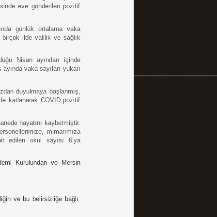
inde eve gönderilen pozitif 
ında günlük ortalama vaka 
birçok ilde valilik ve sağlık 
düğü Nisan ayından içinde 
ayında vaka sayıları yukarı 
ızdan duyulmaya başlanmış, 
e katlanarak COVID pozitif 
anede hayatını kaybetmiştir. 
ersonellerimize, mimarımıza 
t edilen okul sayısı 6’ya 
ndemi Kurulundan ve Mersin 
iğin ve bu belirsizliğe bağlı 