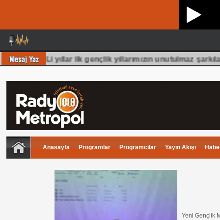
lmuş 70 Li yıllar ilk gençlik yıllarımızın unutulmaz şarkıla
Anasayfa
Programlar
Programcılar
Yayın Akışı
Haber
Yeni Gençlik M