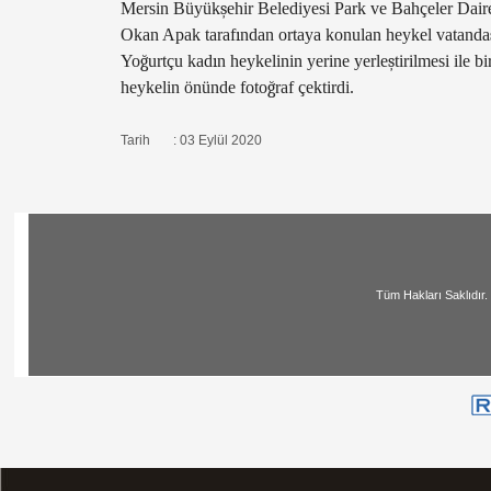
Mersin Büyük
ş
ehir Belediyesi Park ve Bahçeler Dair
Okan Apak taraf
ı
ndan ortaya konulan heykel vatanda
Yo
ğ
urtçu kad
ı
n heykelinin yerine yerle
ş
tirilmesi ile b
heykelin önünde foto
ğ
raf çektirdi.
Tarih : 03 Eylül 2020
Tüm Hakları Saklıdır. | All Ri