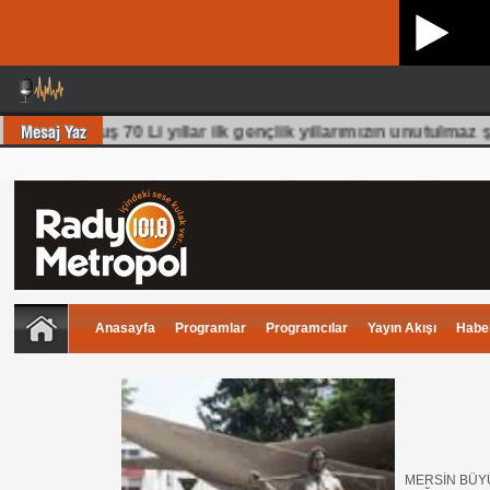
ölüm olmuş 70 Li yıllar ilk gençlik yıllarımızın unutulmaz şa
Anasayfa
Programlar
Programcılar
Yayın Akışı
Haber
MERSİN BÜY