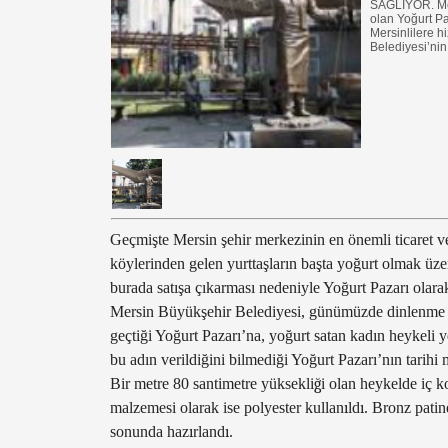
SAĞLIYOR. Mers
olan Yoğurt Pa
Mersinlilere h
Belediyesi’nin
Geçmişte Mersin şehir merkezinin en önemli ticaret ve
köylerinden gelen yurttaşların başta yoğurt olmak üzere
burada satışa çıkarması nedeniyle Yoğurt Pazarı olarak
Mersin Büyükşehir Belediyesi, günümüzde dinlenme pa
geçtiği Yoğurt Pazarı’na, yoğurt satan kadın heykeli 
bu adın verildiğini bilmediği Yoğurt Pazarı’nın tarih
Bir metre 80 santimetre yüksekli
ğ
i olan heykelde iç 
malzemesi olarak ise polyester kullan
ı
ld
ı
. Bronz patin
sonunda haz
ı
rland
ı
.