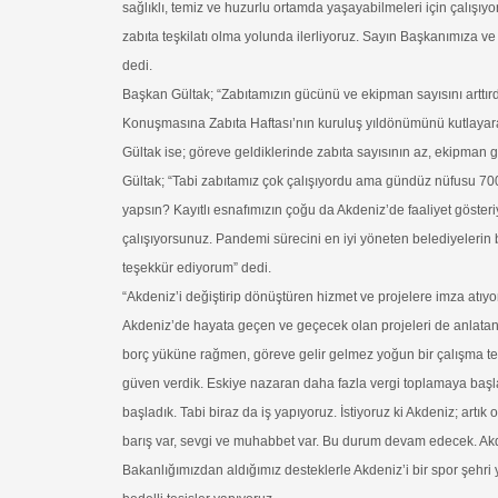
sağlıklı, temiz ve huzurlu ortamda yaşayabilmeleri için çalış
zabıta teşkilatı olma yolunda ilerliyoruz. Sayın Başkanımıza 
dedi.
Başkan Gültak; “Zabıtamızın gücünü ve ekipman sayısını arttırd
Konuşmasına Zabıta Haftası’nın kuruluş yıldönümünü kutlaya
Gültak ise; göreve geldiklerinde zabıta sayısının az, ekipman
Gültak; “Tabi zabıtamız çok çalışıyordu ama gündüz nüfusu 700
yapsın? Kayıtlı esnafımızın çoğu da Akdeniz’de faaliyet gösteriy
çalışıyorsunuz. Pandemi sürecini en iyi yöneten belediyelerin
teşekkür ediyorum” dedi.
“Akdeniz’i değiştirip dönüştüren hizmet ve projelere imza atıyo
Akdeniz’de hayata geçen ve geçecek olan projeleri de anlatan
borç yüküne rağmen, göreve gelir gelmez yoğun bir çalışma te
güven verdik. Eskiye nazaran daha fazla vergi toplamaya başladı
başladık. Tabi biraz da iş yapıyoruz. İstiyoruz ki Akdeniz; artık
barış var, sevgi ve muhabbet var. Bu durum devam edecek. Akde
Bakanlığımızdan aldığımız desteklerle Akdeniz’i bir spor şehri 