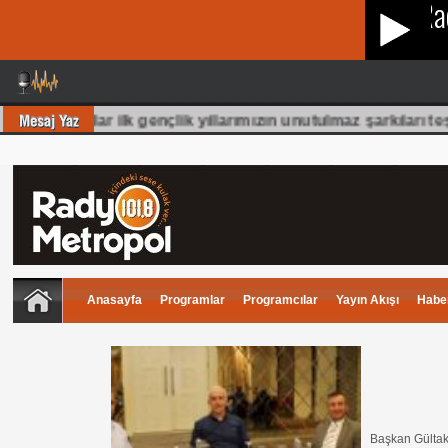
70 Li yıllar ilk gençlik yıllarımızın unutulmaz şarkıları te
Anasayfa
Programlar
Programcılar
Yayın Akışı
Haber
Başkan Gültak;