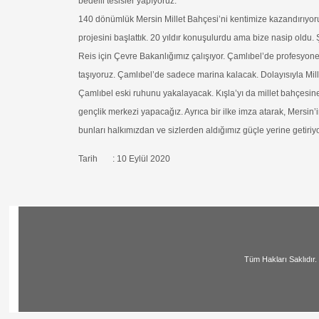
bedelli tesisler yapıyoruz.
140 dönümlük Mersin Millet Bahçesi’ni kentimize kazandırıyo
projesini başlattık. 20 yıldır konuşulurdu ama bize nasip oldu.
Reis için Çevre Bakanlığımız çalışıyor. Çamlıbel’de profesyone
taşıyoruz. Çamlıbel’de sadece marina kalacak. Dolayısıyla Mill
Çamlıbel eski ruhunu yakalayacak. Kışla’yı da millet bahçesine 
gençlik merkezi yapacağız. Ayrıca bir ilke imza atarak, Mersin’
bunları halkımızdan ve sizlerden aldığımız güçle yerine getiriy
Tarih : 10 Eylül 2020
Tüm Hakları Saklıdır. | All Ri