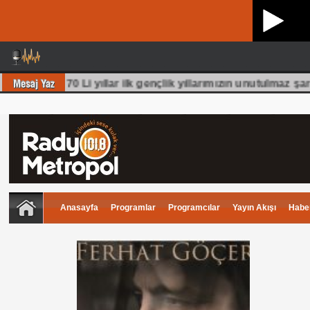
üm olmuş 70 Li yıllar ilk gençlik yıllarımızın unutulmaz şark
Anasayfa
Programlar
Programcılar
Yayın Akışı
Haber