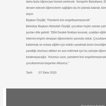
daha fazla öğrenciye hizmet verilecek. Yenişehir Belediyesi, 
devam edecek öğrencilerin sağlığını da ön planda tutarak, tüm k
alıyor.
Başkan Özyiğit, “Pandemi bizi engelleyemeyecek”
Belediye Başkanı Abdullah Özyiğit, çocukları hiçbir zaman yal
şunları dile getirdi: “EBA Destek Noktası kurarak, uzaktan eğit
internet erişimi olmayan öğrencilerin yanında olduk. Çocuklar
kaldırmak ve onlara eğitim için imkân yaratmak bizim önceliğ
yarattığı olumsuz etkileri en aza indirmek için bu süreçte öğre
bırakmayacağız. Yolumuz uzun, pandemi bizi engellemeyecekti
çocuklarımıza başarılar diliyoruz.”
Tarih : 07 Ekim 2020