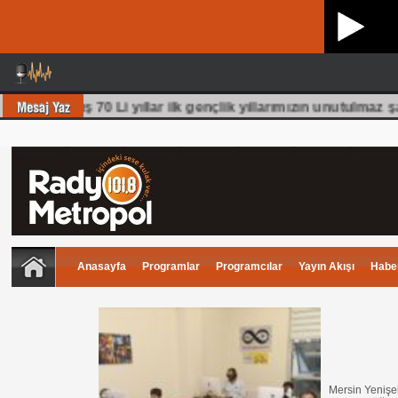
lüm olmuş 70 Li yıllar ilk gençlik yıllarımızın unutulmaz şa
Anasayfa
Programlar
Programcılar
Yayın Akışı
Haber
Mersin Yenişeh