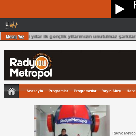
muş 70 Li yıllar ilk gençlik yıllarımızın unutulmaz şarkıları
Anasayfa
Programlar
Programcılar
Yayın Akışı
Haber
Radyo Metropo