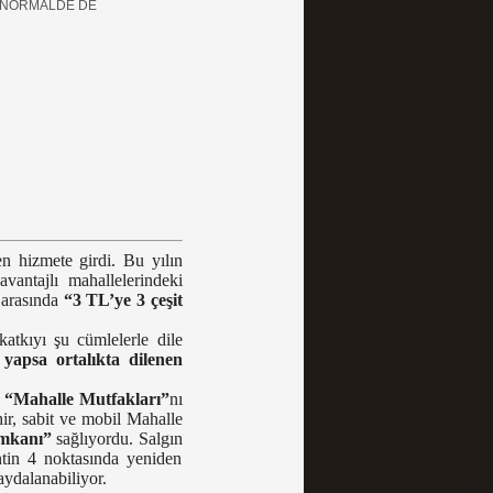
İ NORMALDE DE
n hizmete girdi. Bu yılın
vantajlı mahallelerindeki
i arasında
“3 TL’ye 3 çeşit
atkıyı şu cümlelerle dile
yapsa ortalıkta dilenen
a
“Mahalle Mutfakları”
nı
r, sabit ve mobil Mahalle
imkanı”
sağlıyordu. Salgın
ntin 4 noktasında yeniden
aydalanabiliyor.