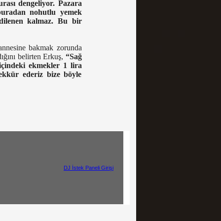
rası dengeliyor. Pazara
 buradan nohutlu yemek
 dilenen kalmaz. Bu bir
ı annesine bakmak zorunda
ığını belirten Erkuş,
“Sağ
çindeki ekmekler 1 lira
ekkür ederiz bize böyle
ght © 2017
DJ İstek Paneli Girişi