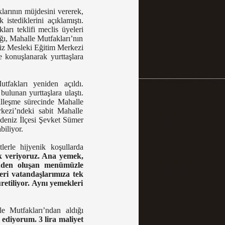
larının müjdesini vererek,
istediklerini açıklamıştı.
rı teklifi meclis üyeleri
ğı, Mahalle Mutfakları’nın
lsiz Mesleki Eğitim Merkezi
e konuşlanarak yurttaşlara
fakları yeniden açıldı.
ulunan yurttaşlara ulaştı.
lleşme sürecinde Mahalle
rkezi’ndeki sabit Mahalle
kdeniz İlçesi Şevket Sümer
biliyor.
lerle hijyenik koşullarda
ek veriyoruz. Ana yemek,
ünden oluşan menümüzle
eri vatandaşlarımıza tek
retiliyor. Aynı yemekleri
e Mutfakları’ndan aldığı
 ediyorum. 3 lira maliyet