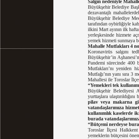
Salgın nedeniyle Mahalle
Büyükşehir Belediye Başka
dezavantajlı mahallelerde
Büyükşehir Belediye Mecl
tarafından oybirliğiyle k
ilkini Mart ayının ilk haf
yerleşkesinde hizmete açm
yemek hizmeti sunmaya ba
Mahalle Mutfakları 4 no
Koronavirüs salgını te
Büyükşehir’in Aşhanesi’nd
Pandemi sürecinde 400 b
Mutfakları’nı yeniden hi
Mutfağı’nın yanı sıra 3 m
Mahallesi ile Toroslar İlç
“Yemekleri tek kullanım
Büyükşehir Belediyesi Aş
yurttaşlara ulaştırıldığını 
pilav veya makarna gi
vatandaşlarımıza hizmet
kullanımlık kaselerde ik
burada vatandaşlarımız
“Bütçemi nerdeyse buras
Toroslar İlçesi Halkken
yemeklerin bütçesini önem