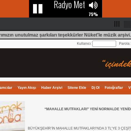
ımızın unutulmaz şarkıları teşekkürler Nüket'le müzik arşivi.
Kullanıcı:
Parola
amcılar
Yayın Akışı
Haber Arşivi
Sitene Ekle
Dj Ol
Fotoğraflar
V
“MAHALLE MUTFAKLARI” YENİ NORMALDE YENİDE
BÜYÜKŞEHİR’İN MAHALLE MUTFAKLARI’NDA 3 TL’YE 3 ÇEŞİ