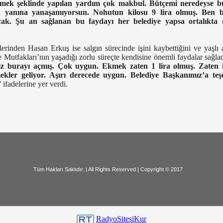
mek şeklinde yapılan yardım çok makbul. Bütçemi neredeyse bu
in yanına yanaşamıyorsun. Nohutun kilosu 9 lira olmuş. Ben
cak. Şu an sağlanan bu faydayı her belediye yapsa ortalıkta
lerinden Hasan Erkuş ise salgın sürecinde işini kaybettiğini ve yaşl
 Mutfakları’nın yaşadığı zorlu süreçte kendisine önemli faydalar sağlad
 burayı açmış. Çok uygun. Ekmek zaten 1 lira olmuş. Zaten i
ekler geliyor. Aşırı derecede uygun. Belediye Başkanımız’a teş
”
ifadelerine yer verdi.
dır. | All Rights Reserved | Copyri
RadyoSitesiKur