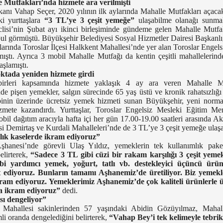
 Mutfakları’nda hizmete ara verilmişti
nı Vahap Seçer, 2020 yılının ilk aylarında Mahalle Mutfakları açacak
ki yurttaşlara
“3 TL’ye 3 çeşit yemeğe”
ulaşabilme olanağı sunmak 
isi’nin Şubat ayı ikinci birleşiminde gündeme gelen Mahalle Mutfakla
abul görmüştü. Büyükşehir Belediyesi Sosyal Hizmetler Dairesi Başkanlı
talarında Toroslar İlçesi Halkkent Mahallesi’nde yer alan Toroslar Enge
ıştı. Ayrıca 3 mobil Mahalle Mutfağı da kentin çeşitli mahallelerind
şlamıştı.
ktada yeniden hizmete girdi
dbirleri kapsamında hizmete yaklaşık 4 ay ara veren Mahalle Mut
e pişen yemekler, salgın sürecinde 65 yaş üstü ve kronik rahatsızlığı b
inin üzerinde ücretsiz yemek hizmeti sunan Büyükşehir, yeni norma
zmete kazandırdı. Yurttaşlar, Toroslar Engelsiz Mesleki Eğitim Me
obil dağıtım aracıyla hafta içi her gün 17.00-19.00 saatleri arasında A
esi Demirtaş ve Kurdali Mahalleleri’nde de 3 TL’ye 3 çeşit yemeğe ulaşa
lık kaselerde ikram ediyoruz”
hanesi’nde görevli Ulaş Yıldız, yemeklerin tek kullanımlık paket
belirterek,
“Sadece 3 TL gibi cüzi bir rakam karşılığı 3 çeşit yem
bi yardımcı yemek, yoğurt, tatlı vb. destekleyici üçüncü ür
 ediyoruz. Bunların tamamı Aşhanemiz’de üretiliyor. Biz yemekl
ram ediyoruz. Yemeklerimiz Aşhanemiz’de çok kaliteli ürünlerle ü
a ikram ediyoruz”
dedi.
ı dengeliyor”
t Mahallesi sakinlerinden 57 yaşındaki Abidin Gözüyılmaz, Mahall
li oranda dengelediğini belirterek,
“Vahap Bey’i tek kelimeyle tebrik