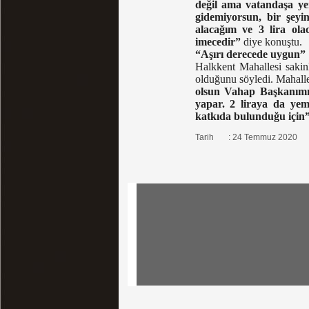
değil ama vatandaşa ye
gidemiyorsun, bir şey
alacağım ve 3 lira ola
imecedir”
diye konuştu.
“Aşırı derecede uygun”
Halkkent Mahallesi sakin
olduğunu söyledi. Mahalle
olsun Vahap Başkanımız
yapar. 2 liraya da yem
katkıda bulunduğu için
Tarih : 24 Temmuz 2020
Tüm Hakları Saklı