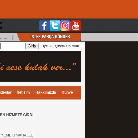
.. ... |
Ali Recai
(Ertem)
, İstek: Güzel Seni Çok Özle
:
Üye Ol
Şifremi Unuttum
ideolar
İletişim
Hakkımızda
Künye
N HİZMETE GİRDİ
T YEMEK! MAHALLE