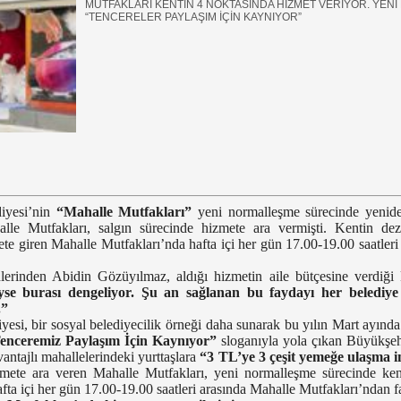
MUTFAKLARI KENTİN 4 NOKTASINDA HİZMET VERİYOR. YEN
“TENCERELER PAYLAŞIM İÇİN KAYNIYOR”
iyesi’nin
“Mahalle Mutfakları”
yeni normalleşme sürecinde yenide
le Mutfakları, salgın sürecinde hizmete ara vermişti. Kentin deza
ete giren Mahalle Mutfakları’nda hafta içi her gün 17.00-19.00 saatler
lerinden Abidin Gözüyılmaz, aldığı hizmetin aile bütçesine verdiği k
se burası dengeliyor. Şu an sağlanan bu faydayı her belediye 
.”
esi, bir sosyal belediyecilik örneği daha sunarak bu yılın Mart ayınd
enceremiz Paylaşım İçin Kaynıyor”
sloganıyla yola çıkan Büyükşehi
vantajlı mahallelerindeki yurttaşlara
“3 TL’ye 3 çeşit yemeğe ulaşma 
zmete ara veren Mahalle Mutfakları, yeni normalleşme sürecinde ke
hafta içi her gün 17.00-19.00 saatleri arasında Mahalle Mutfakları’ndan f