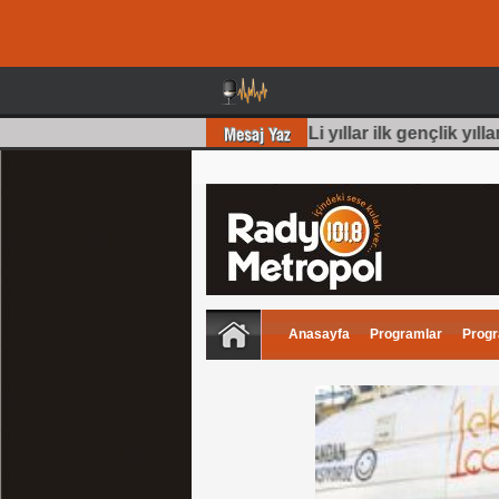
dın)
, Harika bir bölüm olmuş 70 Li yıllar ilk gençlik yıllar
Anasayfa
Programlar
Progr