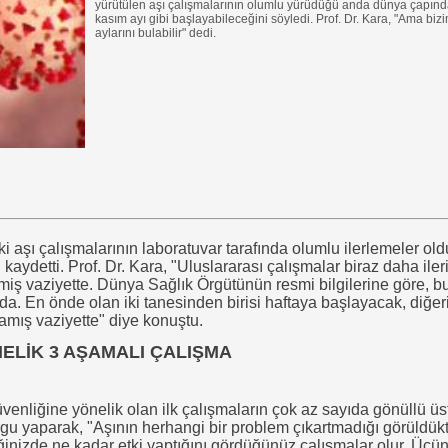
yürütülen aşı çalışmalarının olumlu yürüdüğü anda dünya çapında
kasım ayı gibi başlayabileceğini söyledi. Prof. Dr. Kara, "Ama bi
aylarını bulabilir" dedi.
eki aşı çalışmalarının laboratuvar tarafında olumlu ilerlemeler 
kaydetti. Prof. Dr. Kara, "Uluslararası çalışmalar biraz daha iler
iş vaziyette. Dünya Sağlık Örgütünün resmi bilgilerine göre, bu
a. En önde olan iki tanesinden birisi haftaya başlayacak, diğer
amış vaziyette" diye konuştu.
ELİK 3 AŞAMALI ÇALIŞMA
güvenliğine yönelik olan ilk çalışmaların çok az sayıda gönüllü
u yaparak, "Aşının herhangi bir problem çıkartmadığı görüldükt
ğinizde ne kadar etki yaptığını gördüğünüz çalışmalar olur. Üçü