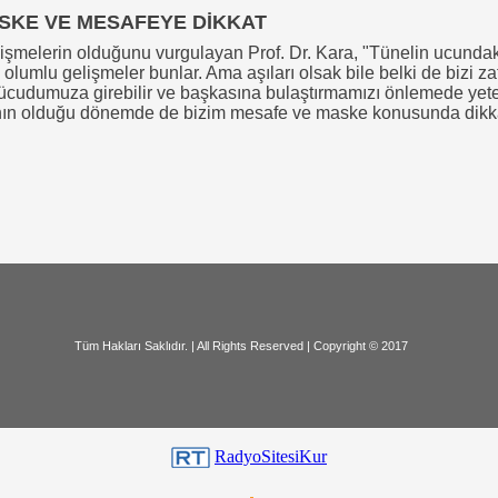
ASKE VE MESAFEYE DİKKAT
elişmelerin olduğunu vurgulayan Prof. Dr. Kara, "Tünelin ucundaki
olumlu gelişmeler bunlar. Ama aşıları olsak bile belki de bizi 
ücudumuza girebilir ve başkasına bulaştırmamızı önlemede yeter
nın olduğu dönemde de bizim mesafe ve maske konusunda dikka
dır. | All Rights Reserved | Copyri
RadyoSitesiKur