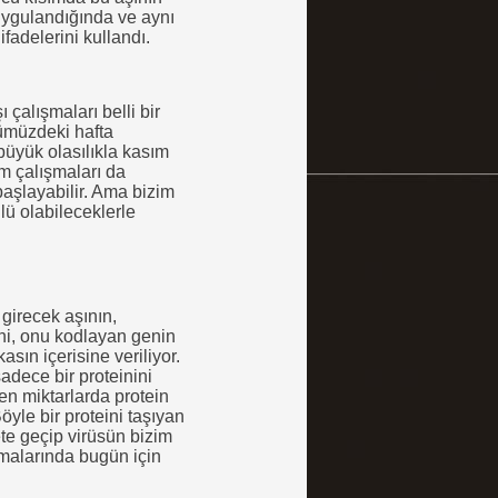
ygulandığında ve aynı
fadelerini kullandı.
 çalışmaları belli bir
ümüzdeki hafta
büyük olasılıkla kasım
m çalışmaları da
aşlayabilir. Ama bizim
lü olabileceklerle
 girecek aşının,
ni, onu kodlayan genin
sın içerisine veriliyor.
sadece bir proteinini
en miktarlarda protein
öyle bir proteini taşıyan
ete geçip virüsün bizim
malarında bugün için