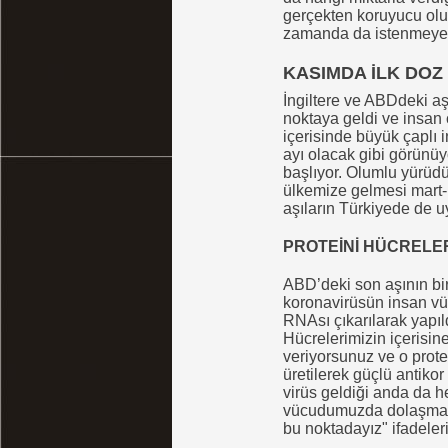
gerçekten koruyucu olu
zamanda da istenmeyen e
KASIMDA İLK DOZ
İngiltere ve ABDdeki aşı
noktaya geldi ve insan
içerisinde büyük çaplı 
ayı olacak gibi görünüy
başlıyor. Olumlu yürüd
ülkemize gelmesi mart-n
aşıların Türkiyede de u
PROTEİNİ HÜCRELE
ABD’deki son aşının bira
koronavirüsün insan vü
RNAsı çıkarılarak yapıld
Hücrelerimizin içerisine
veriyorsunuz ve o prote
üretilerek güçlü antikor
virüs geldiği anda da h
vücudumuzda dolaşmasın
bu noktadayız" ifadeleri