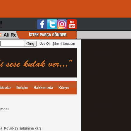
li Recai
(Ertem)
, İstek: Güzel Seni Çok Özledim. ... |
:
Üye Ol
Şifremi Unuttum
ideolar
İletişim
Hakkımızda
Künye
aması
a, Kovid-19 salgınına karşı