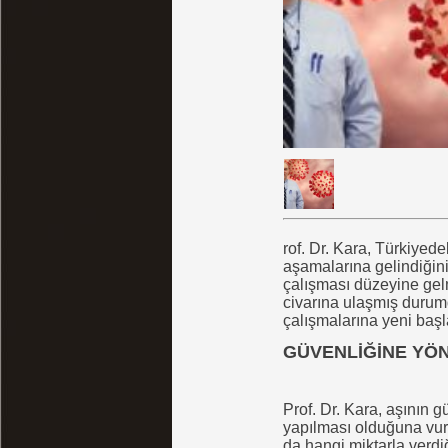
rof. Dr. Kara, Türkiyed
aşamalarına gelindiğini 
çalışması düzeyine gelm
civarına ulaşmış durumd
çalışmalarına yeni başl
GÜVENLİĞİNE YÖN
Prof. Dr. Kara, aşının 
yapılması olduğuna vurg
da hangi miktarla verdi