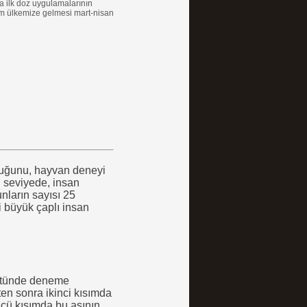
 ilk doz uygulamalarının
zim ülkemize gelmesi mart-nisan
olduğunu, hayvan deneyi
i seviyede, insan
nların sayısı 25
i büyük çaplı insan
 üstünde deneme
en sonra ikinci kısımda
ncü kısımda bu aşının