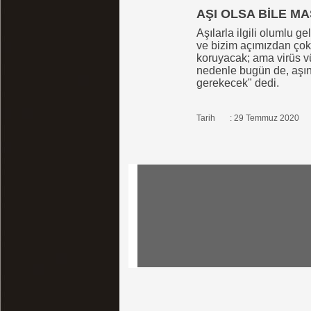
AŞI OLSA BİLE M
Aşılarla ilgili olumlu g
ve bizim açımızdan çok 
koruyacak; ama virüs v
nedenle bugün de, aşı
gerekecek" dedi.
Tarih : 29 Temmuz 2020
Tüm Hakları Saklı