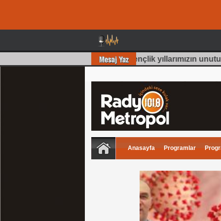
bir bölüm olmuş 70 Li yıllar ilk gençlik yıllarımızın unutul
Anasayfa
Programlar
Progr