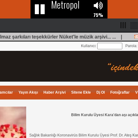
maz şarkıları teşekkürler Nüket'le müzik arşivi... ... |
A
Kullanıcı:
Parola
amcılar
Yayın Akışı
Haber Arşivi
Sitene Ekle
Dj Ol
Fotoğraflar
V
Bilim Kurulu Üyesi Kara'dan aşı açıkl
Sağlık Bakanlığı Koronavirüs Bilim Kurulu Üyesi Prof. Dr. Ateş Kar