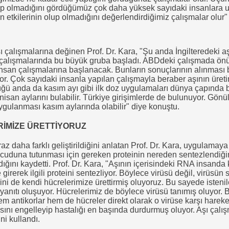
p olmadığını gördüğümüz çok daha yüksek sayıdaki insanlara u
tkilerinin olup olmadığını değerlendirdiğimiz çalışmalar olur" i
 çalışmalarına değinen Prof. Dr. Kara, "Şu anda İngilteredeki aşı
 çalışmalarında bu büyük gruba başladı. ABDdeki çalışmada ön
insan çalışmalarına başlanacak. Bunların sonuçlarının alınması 
or. Çok sayıdaki insanla yapılan çalışmayla beraber aşının üreti
üğü anda da kasım ayı gibi ilk doz uygulamaları dünya çapında b
isan aylarını bulabilir. Türkiye girişimlerde de bulunuyor. Gönül
ygulanması kasım aylarında olabilir" diye konuştu.
RİMİZE ÜRETTİYORUZ
z daha farklı geliştirildiğini anlatan Prof. Dr. Kara, uygulamaya
cuduna tutunması için gereken proteinin nereden sentezlendiği
ığını kaydetti. Prof. Dr. Kara, "Aşının içerisindeki RNA insanda ka
 girerek ilgili proteini sentezliyor. Böylece virüsü değil, virüsün 
ini de kendi hücrelerimize ürettirmiş oluyoruz. Bu sayede istenil
 yanıtı oluşuyor. Hücrelerimiz de böylece virüsü tanımış oluyor. B
em antikorlar hem de hücreler direkt olarak o virüse karşı harek
ı engelleyip hastalığı en başında durdurmuş oluyor. Aşı çalış
ni kullandı.