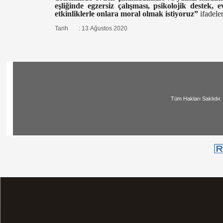
eşliğinde egzersiz çalışması, psikolojik destek,
etkinliklerle onlara moral olmak istiyoruz”
ifadele
Tarih : 13 Ağustos 2020
Tüm Hakları Saklıdır. | All Ri