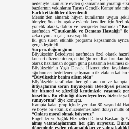
nedeniyle uzun süre evden çıkamamanın yarattığı etkile
bazılarının yakınlarını Tarsus Gençlik Kampı’nda misaf
Farklı etkinlikler düzenlendi
Mersin’den alınarak hijyen kurallarına uygun şeki
bireyler, önce bungalov evlerde kendileri için özel ol
yönelik olarak, doktor ve hemşireler tarafından
“Kor
tarafından
“Unutkanlık ve Demans Hastalığı”
ile
zeka oyunları çalışması yapıldı.
İki gün süren etkinlik programı kapsamında ayrıca f
gerçekleştirildi.
Sürpriz doğum günü
Büyükşehir Belediyesi tarafından özel olarak hazır
konseri düzenlenirken, etkinliğin renkli anlarından b
olarak hazırlanan doğum günü pastasının kesilmesi ol
Büyükşehir’in Yaşlı Destek Hizmetinden faydalana
ağırlanması hedeflenen çalışmanın ilk etabına katılan 
“Büyükşehir benim ailem oldu”
Büyükşehir tarafından her gün aranan ve kampta
ihtiyaçlarımı soran Büyükşehir Belediyesi perso
bir hizmeti ve güzelliği kentimizde yaşamak g
hissettim. Bu etkinliği düzenleyenlere, bizlerle y
sunuyorum”
diye konuştu.
Kampta kalan grup içinde yer alan 80 yaşındaki Hat
ve böyle bir etkinlik düzenlemesinden dolayı mutlu o
“Onlara moral olmak istiyoruz”
Engelliler ve Sağlık Hizmetleri Dairesi Başkanlığı 
almış vatandaşlarımızı her gün arıyoruz. Duruml
döneminde evden çıkamadıkları ve yalnız kaldıkla