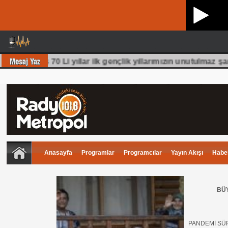
üm olmuş 70 Li yıllar ilk gençlik yıllarımızın unutulmaz şark
Anasayfa
Programlar
Programcılar
Yayın Akışı
Haber
BÜY
PANDEMİ SÜR