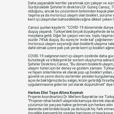
Daha yaşanabilir kentler yaratmak için çalışan ve sürd
Sürdürülebilir Şehirler’in direktörü Dr. Güneş Cansız, 
olduğunu, ancak bu çözümlerin birbirinden kopuk planl
taşıma ya da motorsuz ulaşım olan bisiklet, yürüme ve
kent içi ulaşımdan bahsedilebileceğine dikkat çeken 
Cansız şunları kaydetti: “COVID-19 döneminde dünya g
düşüş yaşandı. Türkiye’deki birçok büyükşehirde de 
meydana geldi. Diğer bir çarpıcı veri ise, toplu taşı
yüzde 74’lük düşüş. Bu süreçte ‘evde kal’ çağrılarının
motorsuz ulaşım seçeneği olan bisikletli ulaşıma talep 
dahil olmak üzere pek çok yerde kent içi bisiklet ağını
COVID-19 salgınının kent içi ulaşım özelinde daha güve
bütünleşik ve etkileşimli bir sistem oluşturma adına bir
Şehirler Direktörü Cansız, “Bu dönem bisikletli ulaşım,
ulaşım türleri için bir deney ve gözlem zamanı. Türkiye
ve hijyen önlemlerine ek olarak pop-up bisiklet yolları, 
güvenli ve çevre dostu sistemler yeniden kurgulamay
açısı ile baktığımızda bu salgın, krizin getirdiği fırsatl
uygulanmasına giden bir yol olarak düşünülmeli” diye
Herkes Elini Taşın Altına Koymalı
Projenin koordinatörü Dr. Meltem Bayraktar ise Türkiye 
“Projenin nihai hedefi ulaşımda kamuya destek olacak
çözümün bir parçası haline getirmek için herkes elini 
alanında sektördeki büyük ya da küçük hiç fark etmede
öncelikle kapsamlı bir paydaş haritasını ortaya koyup