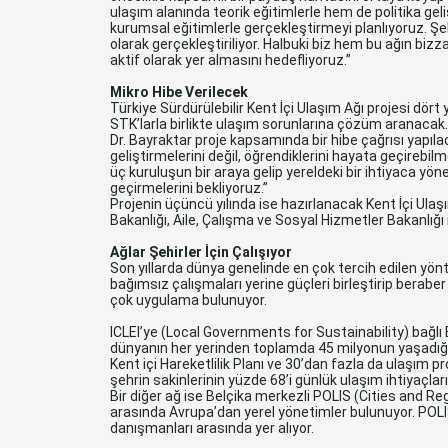
ulaşım alanında teorik eğitimlerle hem de politika geli
kurumsal eğitimlerle gerçekleştirmeyi planlıyoruz. Şe
olarak gerçekleştiriliyor. Halbuki biz hem bu ağın bi
aktif olarak yer almasını hedefliyoruz.”
Mikro Hibe Verilecek
Türkiye Sürdürülebilir Kent İçi Ulaşım Ağı projesi dört y
STK’larla birlikte ulaşım sorunlarına çözüm aranacak
Dr. Bayraktar proje kapsamında bir hibe çağrısı yapıla
geliştirmelerini değil, öğrendiklerini hayata geçirebi
üç kuruluşun bir araya gelip yereldeki bir ihtiyaca yönel
geçirmelerini bekliyoruz.”
Projenin üçüncü yılında ise hazırlanacak Kent İçi Ulaşı
Bakanlığı, Aile, Çalışma ve Sosyal Hizmetler Bakanlığı i
Ağlar Şehirler İçin Çalışıyor
Son yıllarda dünya genelinde en çok tercih edilen yön
bağımsız çalışmaları yerine güçleri birleştirip berab
çok uygulama bulunuyor.
ICLEI’ye (Local Governments for Sustainability) bağlı
dünyanın her yerinden toplamda 45 milyonun yaşadığı 
Kent içi Hareketlilik Planı ve 30’dan fazla da ulaşım 
şehrin sakinlerinin yüzde 68’i günlük ulaşım ihtiyaçlar
Bir diğer ağ ise Belçika merkezli POLIS (Cities and Re
arasında Avrupa’dan yerel yönetimler bulunuyor. POL
danışmanları arasında yer alıyor.