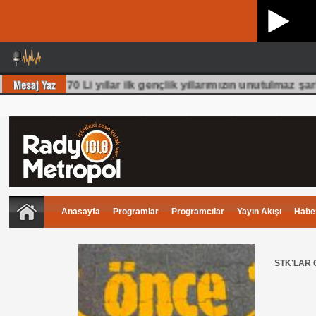
m olmuş 70 Li yıllar ilk gençlik yıllarımızın unutulmaz şark
Anasayfa
Programlar
Programcılar
Yayın Akışı
Haber
STK’LAR 