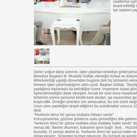
saatlerine uym
tespit edildiği
işe iadeleri ya
Gelen yoğun talep üzerine, işten çıkarılan belediye şirket perso
Belediye Başkanı M. Mustafa Gültak; ekmeğin kutsal ve dokun
Milletvekilliği yaptığı dönemden bugüne dek hiç kimsenin ekm
kimseyi işten çıkarmadığının altını çizdi. Başkan Gültak, “Seçi
yaptığımız toplantıda da belirttiğim üzere; insanların siyasi gör
ilgilendirmediğini ifade etmiştim. Ancak bir süre önce maalese
birbirinin yerine personel kimlik kartı okutan, işe mazeretsiz
tespit ettik. Örneğin amirden izin alınacaksa, bu izin sözle değil
Uzun süre yapıldığını tespit ettiğimiz bu suiistimaller sonucu 10
dedi.
“Herkesin ikinci bir şansa mutlaka ihtiyacı vardır”
Konuşmasında; gözüne günlerce uyku girmediğini dile getiren
‘herkesin ikinci bir şansa mutlaka ama mutlaka hakkı vardır’ 
mesaj attı; ‘Benim okumam, babamın işine bağlı’ diye... Hüzün
bozuldu. O zaman dedim ki, ‘herkesin ikinci bir şansa hakkı ve i
döneceksiniz. Sizlerden hizmet istiyorum. Bu hizmeti de kendi