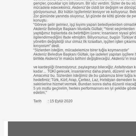
gençler, çocuklar için istiyorum. Bir söz verdim. Sizler de bu 
mücadele edeceksiniz. Akdeniz’de ciddi bir değişim ve dönüşü
görüyorsunuz. Biz bütün işçilerimizi koruyor ve kolluyoruz. Beb
Zor gününde yanında oluyoruz. İyi günde de kötü günde de per
konuştu.
“Göreve gelir gelmez, işçi kıyımı yapan belediyelerden olmadı
Akdeniz Belediye Başkanı Mustafa Gültak; “Yerel seçimlerden 
yaptığımız toplantıda da belirttiğim üzere; insanların siyasi gör
ilgilendirmediğini ifade etmiştim. Biliyorsunuz, bugün Türkiye
yönetim değişikliği olur olmaz ilk icraatları, işçileri işten çık
kınıyorum” dedi.
“Sizlerden isteğim, mücadelemize birer tuğla koymanızdır”
Akdeniz Belediye Başkanı Gültak, işe iadeleri yapılan işçilere 
birlikte Akdeniz’in makûs talihini değiştireceğiz. Akdeniz’in insa
ve kardeşliği önemsiyoruz, paylaşmayı bileceğiz. Asfaltından k
kadar… TOKİ gelecek, insanlarımız daha planlı, düzenli ve temi
Amacımız bu. Sizlerden isteğimiz de bu çabamıza birer tuğla k
hedefimiz; Türk, Kürt, Arap, Çerkez, Laz, Hıristiyan demeden 
sakinlerine hizmet vermek. Bundan sonra daha düzenli olacağız
5 yılı mutlu geçirelim, herkes performansını en iyi şekilde göste
edelim.”
Tarih : 15 Eylül 2020