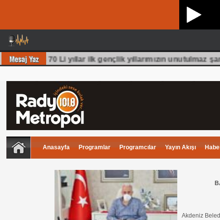
üm olmuş 70 Li yıllar ilk gençlik yıllarımızın unutulmaz şark
Anasayfa
Programlar
Programcılar
Yayın Akışı
Haber
B
Akdeniz Beledi