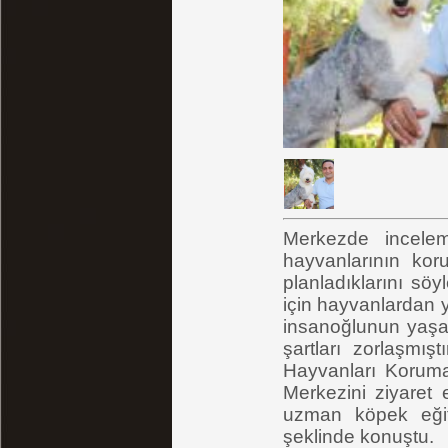
Merkezde incele
hayvanlarının koru
planladıklarını s
için hayvanlardan y
insanoğlunun yaşa
şartları zorlaşmı
Hayvanları Korum
Merkezini ziyaret e
uzman köpek eğit
şeklinde konuştu.