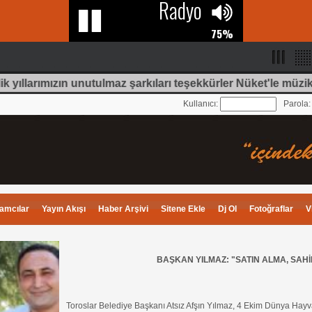
k yıllarımızın unutulmaz şarkıları teşekkürler Nüket'le müzik
Kullanıcı:
Parola
amcılar
Yayın Akışı
Haber Arşivi
Sitene Ekle
Dj Ol
Fotoğraflar
V
BAŞKAN YILMAZ: "SATIN ALMA, SAH
Toroslar Belediye Başkanı Atsız Afşın Yılmaz, 4 Ekim Dünya Ha