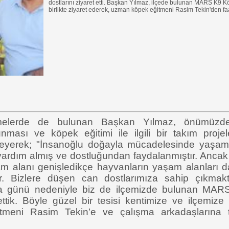
dostlarını ziyaret etti. Başkan Yılmaz, ilçede bulunan MARS K9 K
birlikte ziyaret ederek, uzman köpek eğitmeni Rasim Tekin'den faaliye
melerde de bulunan Başkan Yılmaz, önümüzde
nması ve köpek eğitimi ile ilgili bir takım projel
öyleyerek; "İnsanoğlu doğayla mücadelesinde yaşam
ardım almış ve dostluğundan faydalanmıştır. Ancak t
m alanı genişledikçe hayvanların yaşam alanları 
ştır. Bizlere düşen can dostlarımıza sahip çıkma
a günü nedeniyle biz de ilçemizde bulunan MAR
ttik. Böyle güzel bir tesisi kentimize ve ilçemize 
meni Rasim Tekin’e ve çalışma arkadaşlarına t