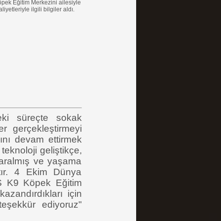
öpek Eğitim Merkezini ailesiyle
tleriyle ilgili bilgiler aldı.
ki süreçte sokak
er gerçekleştirmeyi
ını devam ettirmek
eknoloji geliştikçe,
daralmış ve yaşama
ktır. 4 Ekim Dünya
S K9 Köpek Eğitim
kazandırdıkları için
eşekkür ediyoruz"