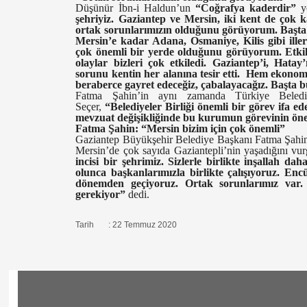
Düşünür İbn-i Haldun’un
“Coğrafya kaderdir”
yö
şehriyiz. Gaziantep ve Mersin, iki kent de çok 
ortak sorunlarımızın olduğunu görüyorum. Başta O
Mersin’e kadar Adana, Osmaniye, Kilis gibi iller
çok önemli bir yerde olduğunu görüyorum. Etkile
olaylar bizleri çok etkiledi. Gaziantep’i, Hatay’
sorunu kentin her alanına tesir etti. Hem ekonom
beraberce gayret edeceğiz, çabalayacağız. Başta b
Fatma Şahin’in aynı zamanda Türkiye Belediy
Seçer,
“Belediyeler Birliği önemli bir görev ifa ed
mevzuat değişikliğinde bu kurumun görevinin ö
Fatma Şahin: “Mersin bizim için çok önemli”
Gaziantep Büyükşehir Belediye Başkanı Fatma Şahin
Mersin’de çok sayıda Gaziantepli’nin yaşadığını vu
incisi bir şehrimiz. Sizlerle birlikte inşallah d
olunca başkanlarımızla birlikte çalışıyoruz. En
dönemden geçiyoruz. Ortak sorunlarımız var
gerekiyor”
dedi.
Tarih : 22 Temmuz 2020