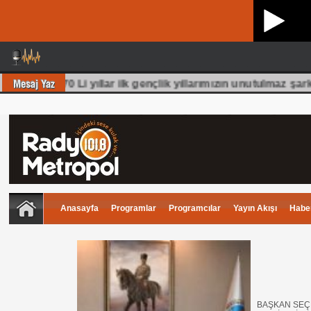
m olmuş 70 Li yıllar ilk gençlik yıllarımızın unutulmaz şarkı
Anasayfa
Programlar
Programcılar
Yayın Akışı
Haber
BAŞKAN SEÇE