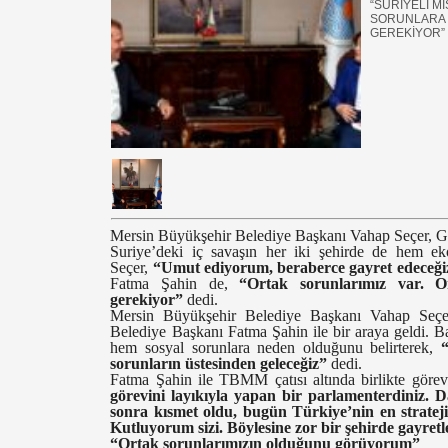
“SURİYELİ M
SORUNLARA 
GEREKİYOR”
Mersin Büyükşehir Belediye Başkanı Vahap Seçer, G
Suriye’deki iç savaşın her iki şehirde de hem e
Seçer,
“Umut ediyorum, beraberce gayret edeceğiz,
Fatma Şahin de,
“Ortak sorunlarımız var. 
gerekiyor”
dedi.
Mersin Büyükşehir Belediye Başkanı Vahap Seçer
Belediye Başkanı Fatma Şahin ile bir araya geldi. B
hem sosyal sorunlara neden olduğunu belirterek,
sorunların üstesinden geleceğiz”
dedi.
Fatma Şahin ile TBMM çatısı altında birlikte görev
görevini layıkıyla yapan bir parlamenterdiniz. 
sonra kısmet oldu, bugün Türkiye’nin en strateji
Kutluyorum sizi. Böylesine zor bir şehirde gayret
“Ortak sorunlarımızın olduğunu görüyorum”