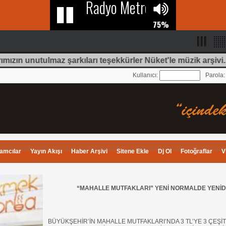
ımızın unutulmaz şarkıları teşekkürler Nüket'le müzik arşivi.
Kullanıcı:
Parola
amcılar
Yayın Akışı
Haber Arşivi
Sitene Ekle
Dj Ol
Fotoğraflar
V
“MAHALLE MUTFAKLARI” YENİ NORMALDE YENİDE
BÜYÜKŞEHİR’İN MAHALLE MUTFAKLARI’NDA 3 TL’YE 3 ÇEŞİ