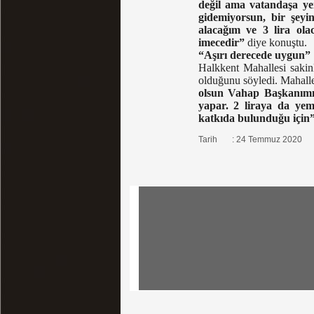
değil ama vatandaşa ye
gidemiyorsun, bir şey
alacağım ve 3 lira ola
imecedir”
diye konuştu.
“Aşırı derecede uygun”
Halkkent Mahallesi sakin
olduğunu söyledi. Mahalle
olsun Vahap Başkanımız
yapar. 2 liraya da yem
katkıda bulunduğu için
Tarih : 24 Temmuz 2020
Tüm Hakları Saklı