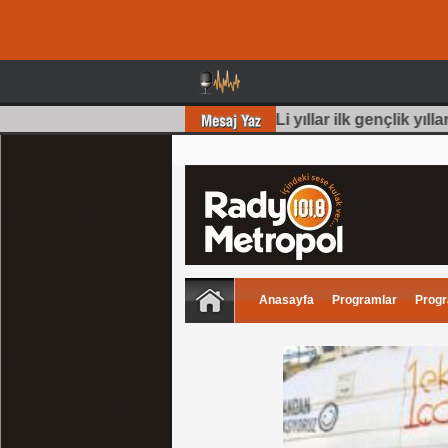
dın)
, Harika bir bölüm olmuş 70 Li yıllar ilk gençlik yıllar
Anasayfa
Programlar
Progr