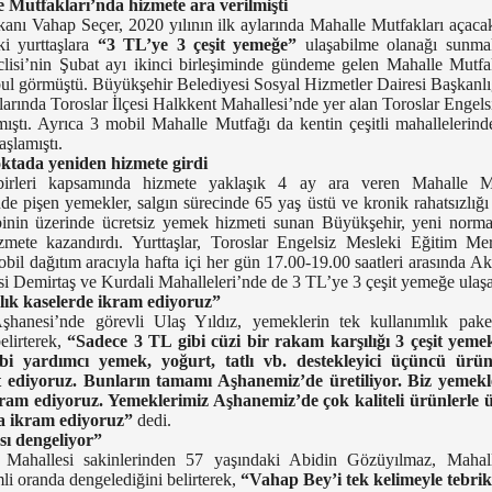
 Mutfakları’nda hizmete ara verilmişti
nı Vahap Seçer, 2020 yılının ilk aylarında Mahalle Mutfakları açacak
ki yurttaşlara
“3 TL’ye 3 çeşit yemeğe”
ulaşabilme olanağı sunmak 
isi’nin Şubat ayı ikinci birleşiminde gündeme gelen Mahalle Mutfakla
abul görmüştü. Büyükşehir Belediyesi Sosyal Hizmetler Dairesi Başkanlı
talarında Toroslar İlçesi Halkkent Mahallesi’nde yer alan Toroslar Enge
ıştı. Ayrıca 3 mobil Mahalle Mutfağı da kentin çeşitli mahallelerind
şlamıştı.
ktada yeniden hizmete girdi
dbirleri kapsamında hizmete yaklaşık 4 ay ara veren Mahalle Mut
e pişen yemekler, salgın sürecinde 65 yaş üstü ve kronik rahatsızlığı b
inin üzerinde ücretsiz yemek hizmeti sunan Büyükşehir, yeni norma
zmete kazandırdı. Yurttaşlar, Toroslar Engelsiz Mesleki Eğitim Me
obil dağıtım aracıyla hafta içi her gün 17.00-19.00 saatleri arasında A
esi Demirtaş ve Kurdali Mahalleleri’nde de 3 TL’ye 3 çeşit yemeğe ulaşa
lık kaselerde ikram ediyoruz”
hanesi’nde görevli Ulaş Yıldız, yemeklerin tek kullanımlık paket
belirterek,
“Sadece 3 TL gibi cüzi bir rakam karşılığı 3 çeşit yem
bi yardımcı yemek, yoğurt, tatlı vb. destekleyici üçüncü ür
 ediyoruz. Bunların tamamı Aşhanemiz’de üretiliyor. Biz yemekl
ram ediyoruz. Yemeklerimiz Aşhanemiz’de çok kaliteli ürünlerle ü
a ikram ediyoruz”
dedi.
ı dengeliyor”
t Mahallesi sakinlerinden 57 yaşındaki Abidin Gözüyılmaz, Mahall
li oranda dengelediğini belirterek,
“Vahap Bey’i tek kelimeyle tebrik