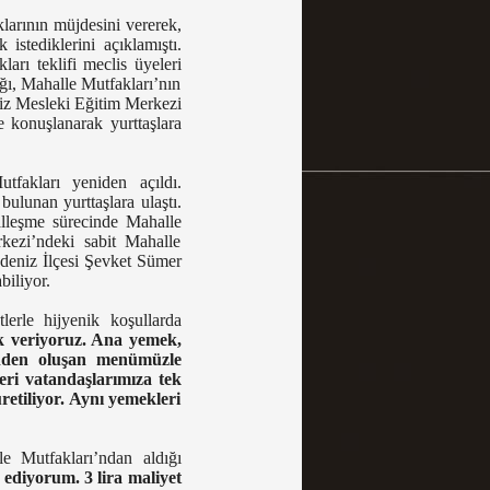
larının müjdesini vererek,
istediklerini açıklamıştı.
rı teklifi meclis üyeleri
ğı, Mahalle Mutfakları’nın
lsiz Mesleki Eğitim Merkezi
e konuşlanarak yurttaşlara
fakları yeniden açıldı.
ulunan yurttaşlara ulaştı.
lleşme sürecinde Mahalle
rkezi’ndeki sabit Mahalle
kdeniz İlçesi Şevket Sümer
biliyor.
lerle hijyenik koşullarda
ek veriyoruz. Ana yemek,
ünden oluşan menümüzle
eri vatandaşlarımıza tek
retiliyor. Aynı yemekleri
e Mutfakları’ndan aldığı
 ediyorum. 3 lira maliyet