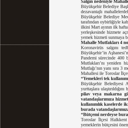
Salgın nedeniyle Mahalle
Büyükşehir Belediye Başka
dezavantajlı mahallelerde
Büyükşehir Belediye Mecl
tarafından oybirliğiyle k
ilkini Mart ayının ilk haf
yerleşkesinde hizmete açm
yemek hizmeti sunmaya ba
Mahalle Mutfakları 4 no
Koronavirüs salgını te
Büyükşehir’in Aşhanesi’nd
Pandemi sürecinde 400 b
Mutfakları’nı yeniden hi
Mutfağı’nın yanı sıra 3 m
Mahallesi ile Toroslar İlç
“Yemekleri tek kullanım
Büyükşehir Belediyesi Aş
yurttaşlara ulaştırıldığını 
pilav veya makarna gi
vatandaşlarımıza hizmet
kullanımlık kaselerde ik
burada vatandaşlarımız
“Bütçemi nerdeyse buras
Toroslar İlçesi Halkken
yemeklerin bütçesini önem