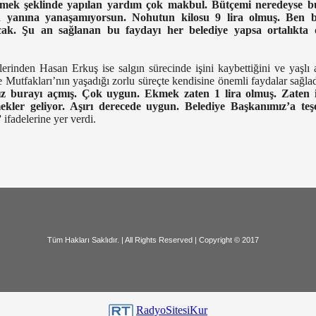
mek şeklinde yapılan yardım çok makbul. Bütçemi neredeyse bu
in yanına yanaşamıyorsun. Nohutun kilosu 9 lira olmuş. Ben
cak. Şu an sağlanan bu faydayı her belediye yapsa ortalıkta
lerinden Hasan Erkuş ise salgın sürecinde işini kaybettiğini ve yaşl
 Mutfakları’nın yaşadığı zorlu süreçte kendisine önemli faydalar sağlad
 burayı açmış. Çok uygun. Ekmek zaten 1 lira olmuş. Zaten i
ekler geliyor. Aşırı derecede uygun. Belediye Başkanımız’a teş
”
ifadelerine yer verdi.
dır. | All Rights Reserved | Copyri
RadyoSitesiKur