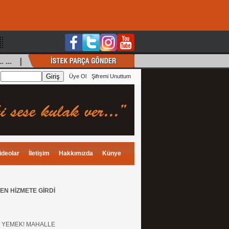
.. ... |
Ali Recai
(Ertem)
, İstek: Güzel Seni Çok Özle
:
Üye Ol
Şifremi Unuttum
ideolar
İletişim
Hakkımızda
Künye
N HİZMETE GİRDİ
T YEMEK! MAHALLE