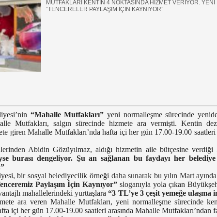
MUTFAKLARI KENTİN 4 NOKTASINDA HİZMET VERİYOR. YEN
“TENCERELER PAYLAŞIM İÇİN KAYNIYOR”
iyesi’nin
“Mahalle Mutfakları”
yeni normalleşme sürecinde yenide
le Mutfakları, salgın sürecinde hizmete ara vermişti. Kentin deza
ete giren Mahalle Mutfakları’nda hafta içi her gün 17.00-19.00 saatler
lerinden Abidin Gözüyılmaz, aldığı hizmetin aile bütçesine verdiği k
se burası dengeliyor. Şu an sağlanan bu faydayı her belediye 
.”
esi, bir sosyal belediyecilik örneği daha sunarak bu yılın Mart ayınd
enceremiz Paylaşım İçin Kaynıyor”
sloganıyla yola çıkan Büyükşehi
vantajlı mahallelerindeki yurttaşlara
“3 TL’ye 3 çeşit yemeğe ulaşma 
zmete ara veren Mahalle Mutfakları, yeni normalleşme sürecinde ke
hafta içi her gün 17.00-19.00 saatleri arasında Mahalle Mutfakları’ndan f