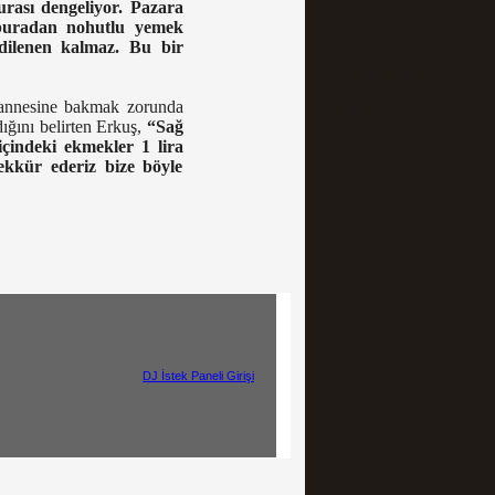
rası dengeliyor. Pazara
 buradan nohutlu yemek
 dilenen kalmaz. Bu bir
ı annesine bakmak zorunda
ığını belirten Erkuş,
“Sağ
çindeki ekmekler 1 lira
ekkür ederiz bize böyle
ght © 2017
DJ İstek Paneli Girişi