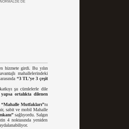
İ NORMALDE DE
n hizmete girdi. Bu yılın
vantajlı mahallelerindeki
i arasında
“3 TL’ye 3 çeşit
atkıyı şu cümlelerle dile
yapsa ortalıkta dilenen
a
“Mahalle Mutfakları”
nı
r, sabit ve mobil Mahalle
imkanı”
sağlıyordu. Salgın
ntin 4 noktasında yeniden
aydalanabiliyor.