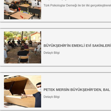
Türk Psikologlar Derneği ile bir ilki gerçekleştirer
BÜYÜKŞEHİR’İN EMEKLİ EVİ SAKİNLER
Detaylı Bilgi
PETEK MERSİN BÜYÜKŞEHİR’DEN, BAL
Detaylı Bilgi